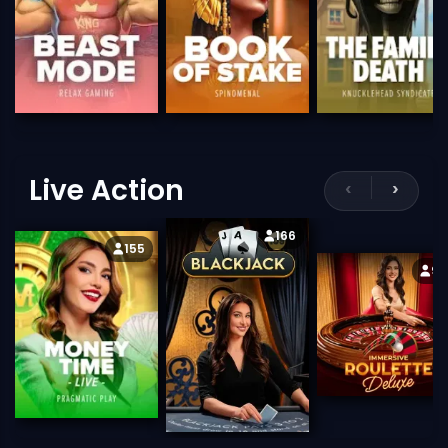
Live Action
‹
›
166
155
99