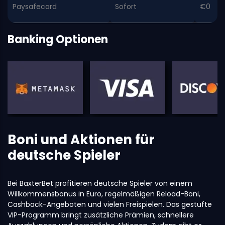
Paysafecard
Sofort
€0
Banking Optionen
Boni und Aktionen für
deutsche Spieler
Bei BaxterBet profitieren deutsche Spieler von einem
Willkommensbonus in Euro, regelmäßigen Reload-Boni,
Cashback-Angeboten und vielen Freispielen. Das gestufte
VIP-Programm bringt zusätzliche Prämien, schnellere