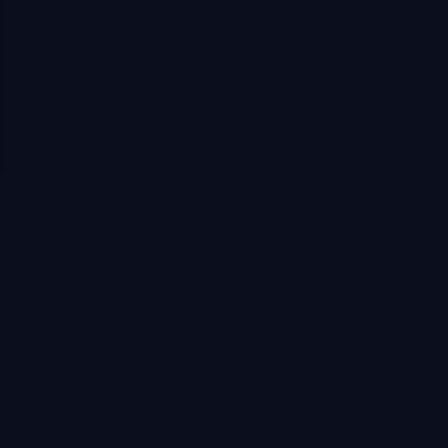
©
2026
. Alle Rechte vorbehalten