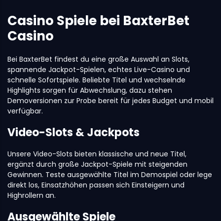
Casino Spiele bei BaxterBet
Casino
Bei BaxterBet findest du eine große Auswahl an Slots,
spannende Jackpot-Spielen, echtes Live-Casino und
schnelle Sofortspiele. Beliebte Titel und wechselnde
Highlights sorgen für Abwechslung, dazu stehen
Demoversionen zur Probe bereit für jedes Budget und mobil
verfügbar.
Video-Slots & Jackpots
Unsere Video-Slots bieten klassische und neue Titel,
ergänzt durch große Jackpot-Spiele mit steigenden
Gewinnen. Teste ausgewählte Titel im Demospiel oder lege
direkt los, Einsatzhöhen passen sich Einsteigern und
Highrollern an.
Ausgewählte Spiele