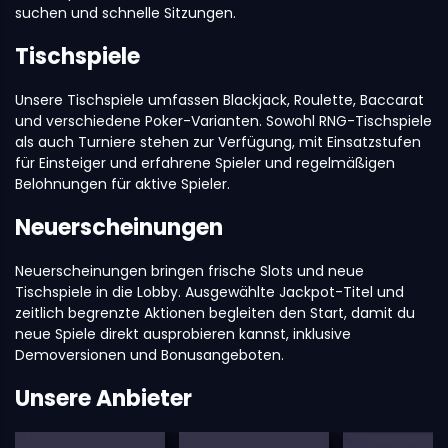
suchen und schnelle Sitzungen.
Tischspiele
Unsere Tischspiele umfassen Blackjack, Roulette, Baccarat
und verschiedene Poker-Varianten. Sowohl RNG-Tischspiele
als auch Turniere stehen zur Verfügung, mit Einsatzstufen
für Einsteiger und erfahrene Spieler und regelmäßigen
Belohnungen für aktive Spieler.
Neuerscheinungen
Neuerscheinungen bringen frische Slots und neue
Tischspiele in die Lobby. Ausgewählte Jackpot-Titel und
zeitlich begrenzte Aktionen begleiten den Start, damit du
neue Spiele direkt ausprobieren kannst, inklusive
Demoversionen und Bonusangeboten.
Unsere Anbieter