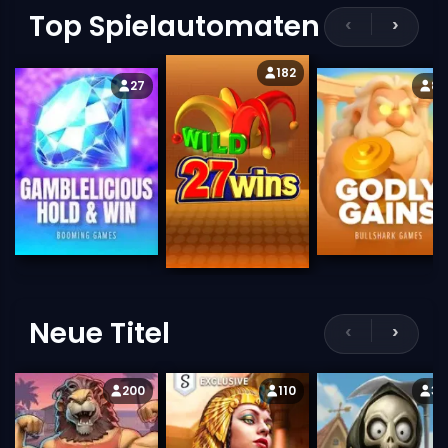
Top Spielautomaten
‹
›
182
27
80
Neue Titel
‹
›
200
110
36