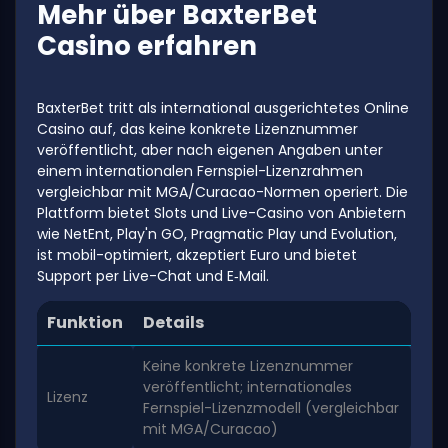
Mehr über BaxterBet
Casino erfahren
BaxterBet tritt als international ausgerichtetes Online
Casino auf, das keine konkrete Lizenznummer
veröffentlicht, aber nach eigenen Angaben unter
einem internationalen Fernspiel-Lizenzrahmen
vergleichbar mit MGA/Curacao-Normen operiert. Die
Plattform bietet Slots und Live-Casino von Anbietern
wie NetEnt, Play'n GO, Pragmatic Play und Evolution,
ist mobil-optimiert, akzeptiert Euro und bietet
Support per Live-Chat und E‑Mail.
Funktion
Details
Keine konkrete Lizenznummer
veröffentlicht; internationales
Lizenz
Fernspiel-Lizenzmodell (vergleichbar
mit MGA/Curacao)